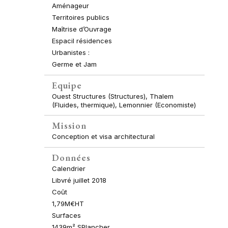
Aménageur
Territoires publics
Maîtrise d’Ouvrage
Espacil résidences
Urbanistes :
Germe et Jam
Equipe
Ouest Structures (Structures), Thalem
(Fluides, thermique), Lemonnier (Economiste)
Mission
Conception et visa architectural
Données
Calendrier
Libvré juillet 2018
Coût
1,79M€HT
Surfaces
1439m² SPlancher